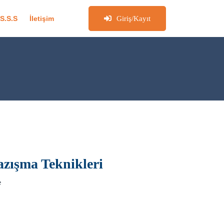
Giriş/Kayıt
S.S.S
İletişim
Yazışma Teknikleri
e