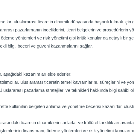
mcıları uluslararası ticaretin dinamik dünyasında başarılı kılmak için 
ararası pazarlamanın inceliklerini, ticari belgelerin ve prosedürlerin yönet
 ödeme yöntemleri ve risk yönetimi gibi kritik konular da detaylı bir şeki
rekli bilgi, beceri ve güveni kazanmalarını sağlar.
r, aşağıdaki kazanımları elde ederler:
tılımcılar, uluslararası ticaretin temel kavramlarını, süreçlerini ve yön
Uluslararası pazarlama stratejileri ve teknikleri hakkında bilgi sahibi o
rette kullanılan belgeleri anlama ve yönetme becerisi kazanırlar, uluslar
 arasındaki ticaretin dinamiklerini anlarlar ve kültürel farklılıkları avant
lemlerinin finansmanı, ödeme yöntemleri ve risk yönetimi konularında bil