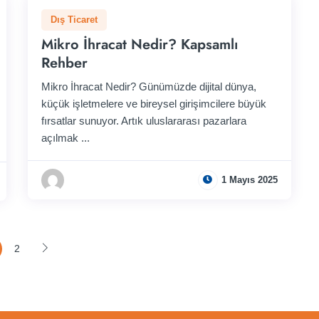
Dış Ticaret
Mikro İhracat Nedir? Kapsamlı
Rehber
Mikro İhracat Nedir? Günümüzde dijital dünya,
küçük işletmelere ve bireysel girişimcilere büyük
fırsatlar sunuyor. Artık uluslararası pazarlara
açılmak ...
1 Mayıs 2025
2