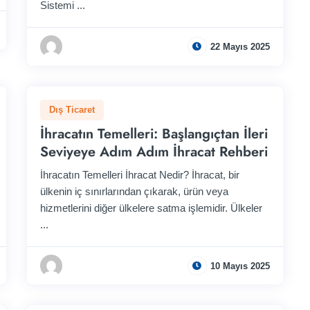
Sistemi ...
22 Mayıs 2025
Dış Ticaret
İhracatın Temelleri: Başlangıçtan İleri
Seviyeye Adım Adım İhracat Rehberi
İhracatın Temelleri İhracat Nedir? İhracat, bir
ülkenin iç sınırlarından çıkarak, ürün veya
hizmetlerini diğer ülkelere satma işlemidir. Ülkeler
...
10 Mayıs 2025