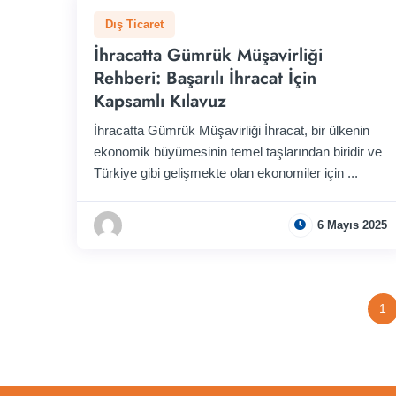
Dış Ticaret
İhracatta Gümrük Müşavirliği
Rehberi: Başarılı İhracat İçin
Kapsamlı Kılavuz
İhracatta Gümrük Müşavirliği İhracat, bir ülkenin
ekonomik büyümesinin temel taşlarından biridir ve
Türkiye gibi gelişmekte olan ekonomiler için ...
6 Mayıs 2025
1