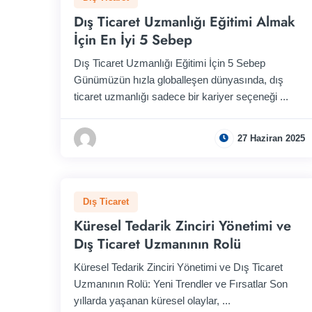
Dış Ticaret Uzmanlığı Eğitimi Almak
İçin En İyi 5 Sebep
Dış Ticaret Uzmanlığı Eğitimi İçin 5 Sebep
Günümüzün hızla globalleşen dünyasında, dış
ticaret uzmanlığı sadece bir kariyer seçeneği ...
27 Haziran 2025
Dış Ticaret
Küresel Tedarik Zinciri Yönetimi ve
Dış Ticaret Uzmanının Rolü
Küresel Tedarik Zinciri Yönetimi ve Dış Ticaret
Uzmanının Rolü: Yeni Trendler ve Fırsatlar Son
yıllarda yaşanan küresel olaylar, ...