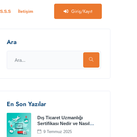
Giriş/Kayıt
S.S.S
İletişim
Ara
En Son Yazılar
Dış Ticaret Uzmanlığı
Sertifikası Nedir ve Nasıl
Alınır?
9 Temmuz 2025